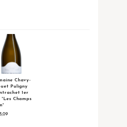
maine Chavy-
uet Puligny
trachet 1er
 'Les Champs
n'
3,09