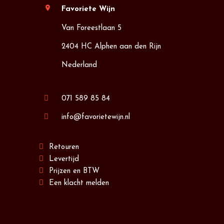
location_on
Favoriete Wijn
Van Foreestlaan 5
2404 HC Alphen aan den Rijn
Nederland
071 589 85 84
info@favorietewijn.nl
Retouren
Levertijd
Prijzen en BTW
Een klacht melden