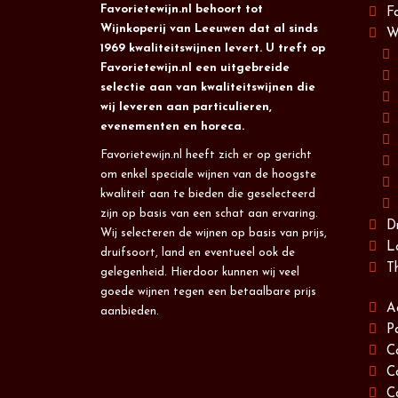
Favorietewijn.nl behoort tot
F
Wijnkoperij van Leeuwen dat al sinds
W
1969 kwaliteitswijnen levert. U treft op
Favorietewijn.nl een uitgebreide
selectie aan van kwaliteitswijnen die
wij leveren aan particulieren,
evenementen en horeca.
Favorietewijn.nl heeft zich er op gericht
om enkel speciale wijnen van de hoogste
kwaliteit aan te bieden die geselecteerd
zijn op basis van een schat aan ervaring.
D
Wij selecteren de wijnen op basis van prijs,
L
druifsoort, land en eventueel ook de
T
gelegenheid. Hierdoor kunnen wij veel
goede wijnen tegen een betaalbare prijs
A
aanbieden.
P
C
C
C