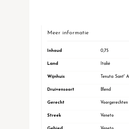
het
begin
van
de
afbeeldingen-
Meer informatie
gallerij
Meer
Inhoud
0,75
informatie
Land
Italië
Wijnhuis
Tenuta Sant' A
Druivensoort
Blend
Gerecht
Voorgerechten
Streek
Veneto
Gebied
Veneto