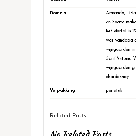
Domein
Armando, Tizia
en Soave maken
het viertal in
wat vandaag d
wijngaarden in 
Sant’Antonio Va
wijngaarden gr
chardonnay.
Verpakking
per stuk
Related Posts
No Related Posts