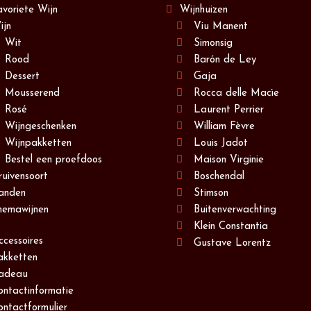
avoriete Wijn
Wijnhuizen
ijn
Viu Manent
Wit
Simonsig
Rood
Barón de Ley
Dessert
Gaja
Mousserend
Rocca delle Macìe
Rosé
Laurent Perrier
Wijngeschenken
William Fèvre
Wijnpakketten
Louis Jadot
Bestel een proefdoos
Maison Virginie
ruivensoort
Boschendal
anden
Stimson
hemawijnen
Buitenverwachting
Klein Constantia
ccessoires
Gustave Lorentz
akketten
adeau
ontactinformatie
ontactformulier