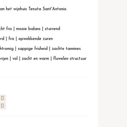
an het wijnhuis Tenuta Sant'Antonio.
ht fris | mooie balans | stuivend
erd | fris | opwekkende zure
n
htromig | sappige frisheid | zachte tannines
rijen | vol | zacht en warm | fluwelen structuur