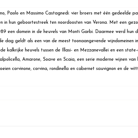
no, Paolo en Massimo Castagnedi: vier broers met één gedeelde pass
 in hun geboortestreek ten noordoosten van Verona. Met een gezond
 1989 een domein in de heuvels van Monti Garbi. Daarmee werd hun d
e dag geldt als een van de meest toonaangevende wijndomeinen in
de kalkrijke heuvels tussen de Illasi- en Mezzanevallei en een state
lpolicella, Amarone, Soave en Scaia, een serie moderne wijnen van lo
oeien corvinone, corvina, rondinella en cabernet sauvignon en de wi