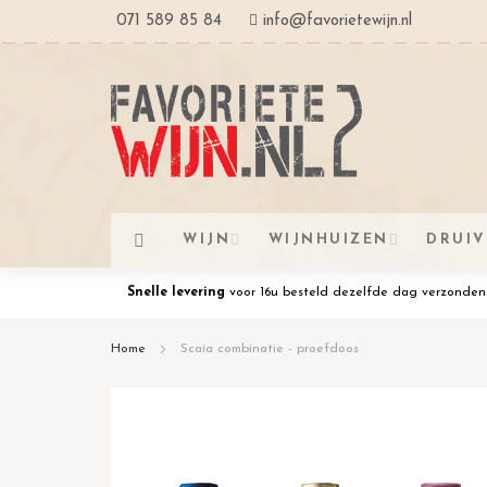
Ga
071 589 85 84
info@favorietewijn.nl
naar
de
inhoud
WIJN
WIJNHUIZEN
DRUI
Snelle levering
voor 16u besteld dezelfde dag verzonden
Home
Scaia combinatie - proefdoos
Ga
naar