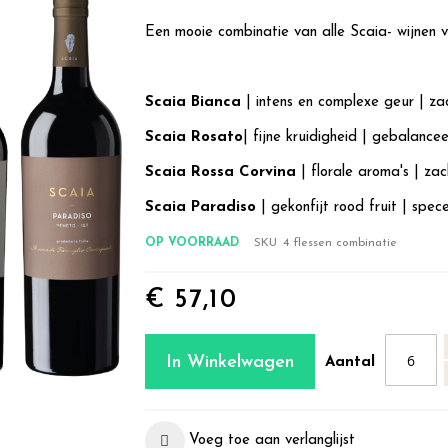
Een mooie combinatie van alle Scaia- wijnen v
Scaia Bianca
| intens en complexe geur | zac
Scaia Rosato
| fijne kruidigheid | gebalance
Scaia Rossa Corvina
| florale aroma's | zac
Scaia Paradiso
| gekonfijt rood fruit | spece
OP VOORRAAD
SKU
4 flessen combinatie
€ 57,10
In Winkelwagen
Aantal
Voeg toe aan verlanglijst