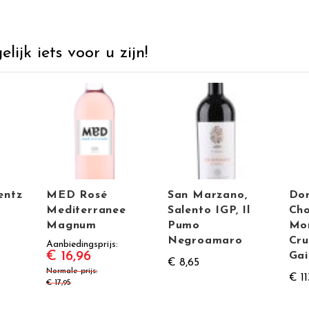
ijk iets voor u zijn!
entz
MED Rosé
San Marzano,
Do
Mediterranee
Salento IGP, Il
Cho
Magnum
Pumo
Mon
Negroamaro
Cru
Aanbiedingsprijs
€ 16,96
Gai
€ 8,65
Normale prijs
€ 11
€ 17,95