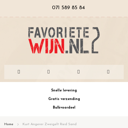
071 589 85 84
Ga
Snelle levering
naar
Gratis verzending
de
Bulkvoordeel
inhoud
Home
Kurt Angerer Zweigelt Ried Sand