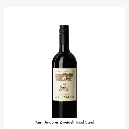
Ga
naar
het
einde
van
de
afbeeldingen-
gallerij
Kurt Angerer Zweigelt Ried Sand