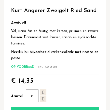
Ga
naar
Kurt Angerer Zweigelt Ried Sand
het
begin
van
Zweigelt
de
Vol, maar fris en fruitig met kersen, pruimen en zwarte
afbeeldingen-
gallerij
bessen. Daarnaast wat laurier, cacao en zijdezachte
tannines.
Heerlijk bij bijvoorbeeld varkensrollade met ricotta en
pesto.
OP VOORRAAD
SKU
K0195923
€ 14,35
Aantal